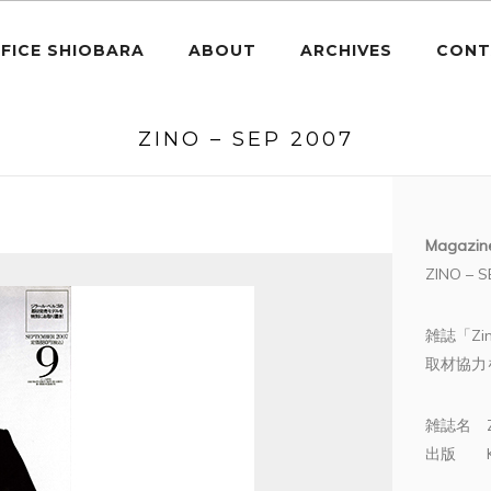
FICE SHIOBARA
ABOUT
ARCHIVES
CONT
ZINO – SEP 2007
Magazin
ZINO – S
雑誌「Z
取材協力
雑誌名 Z
出版 KI